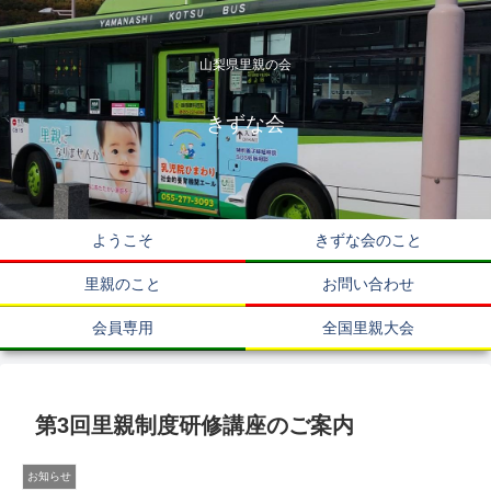
山梨県里親の会
きずな会
ようこそ
きずな会のこと
里親のこと
お問い合わせ
会員専用
全国里親大会
第3回里親制度研修講座のご案内
お知らせ