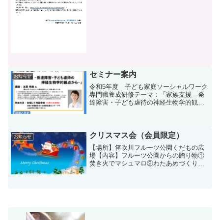
ートご協力のお願いアンケート回答用紙
ダウンロードアンケート送付先ando-
m3@asahi.c...
セミナー案内
お知らせ
令和5年度 子ども家庭ソーシャルワーク
専門職養成研修テーマ：「家族支援―発
達障害・子ども虐待の神経生物学的観点
からー」講 師：友田明美先生日 時：
10月27日（金）13：30～16：00会 場：
地域総合子ども家庭支援センター・テラ
会場にて対...
クリスマス会（会員限定）
お知らせ
【場所】笛吹川フルーツ公園くだもの広
場【内容】フルーツ公園からの贈り物①
焚き火でマシュマロ②わたあめづくり③
ジュース作り体験④BBQ串づくり⑤山梨
のドリンクバーモクモクバーベキュータ
イム（食事）アスレチック・事由散策・
のんびり雑談・ステージ...