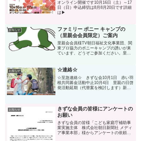
オンライン開催です10月16日（土）～17
日（日）申込締切は8月8月20日です詳細
は▶
ファミリー ポニー キャンプの
お知らせ
（里親会会員限定）ご案内
里親会会員様TV朝日福祉文化事業団、関
東ブロ協力のポニーキャンプの誘いが来
ています、どうぞご参加ください。里親
会あて依頼文ファミリーポニーキャンプ
募集要項ファミリーポニーキャンプ参加
家族情報
☆連絡☆
お知らせ
☆至急連絡☆ きずな会10月1日 赤い羽
根共同募金活動中止10月4日 里親の日啓
発活動延期（代替案を検討します）新型
コロナウイルス感染予防対策につき、山
梨県から要請があり、会長・副会長では
かり、10月4日の、きずな会の活動を行わ
ない決定をさ...
きずな会員の皆様にアンケートの
お知らせ
お願い
きずな会員の皆様「こども家庭庁補助事
業実施主体 株式会社朝日新聞社 メディ
ア事業本部」様からアンケートの依頼が
ありましたのでご協力ください。アンケ