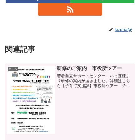
kizuna@
関連記事
研修のご案内 市役所ツアー
ホーム
若者自立サポートセンター いっぽ様よ
り研修の案内が届きました。詳細はこち
ら【子育て支援課】市役所ツアー チラ
シ2毎年恒例の研修が行われます。市役所
の方が分かりやすく説明してくださいま
すので、この機会にぜひ！日時：令和７
年１月３０日（木） １...