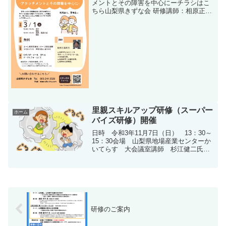
メントとその障害を中心にーチラシはこ
ちら山梨県きずな会 研修講師：相原正男
先生日時：3月1日㈯13時30分 受付開始
14時～16時 講演、質疑応答会場：エー
ル里親支援センター2階会議室申込・問い
合わせ山梨...
里親スキルアップ研修（スーパー
ホーム
バイズ研修）開催
日時 令和3年11月7日（日） 13：30～
15：30会場 山梨県地場産業センターか
いてらす 大会議室講師 杉江健二氏
（青少年養育支援センター「陽氣会」代
表 NPO法人あいち子育て支援プログラ
ム研究会理事長）演題 ゲーム依存等で
「イライラし...
研修のご案内