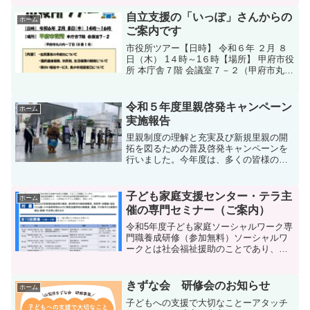
自立支援の「いっぽ」さんからの
ホーム
ご案内です
市役所ツアー【日時】 令和６年 ２月 ８
日（木） 1４時～1６時【場所】 甲府市役
所 本庁舎７階 会議室７－２（甲府市丸の
内一丁目 18 番 1 号）【内容】・住民票
等の手続きについて・国民健康保険、市
民税、生活保護の制度について・障がい
令和５年度里親啓発キャンペーン
ホーム
福...
実施報告
里親制度の理解と充実及び新規里親の開
拓を図るための普及啓発キャンペーンを
行いました。今年度は、多くの皆様の協
力をいただき県下三ヶ所で実施し、配布
物９００部を概ね１時間から１時間４０
分くらいで配りきることができました。
子ども家庭支援センター・テラ主
ホーム
【期 日】 令和５年１...
催の専門セミナー（ご案内）
令和5年度子ども家庭ソーシャルワーク専
門職養成研修（参加無料）ソーシャルワ
ークとは社会福祉援助のことであり、
人々が生活していく上での問題を解決・
緩和することで、質の高い生活（QOL）
を支援し、個人をよい状態、幸せな状態
きずな会 研修会のお知らせ
ホーム
を高めることを目指して...
子どもへの支援で大切なことーアタッチ