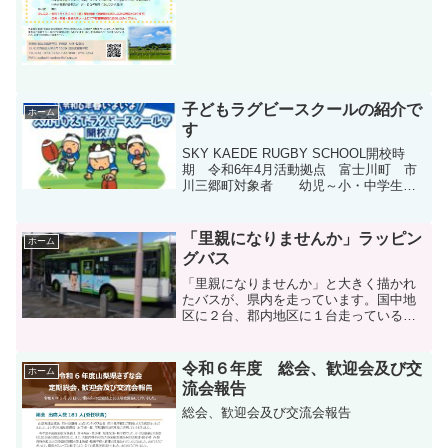
子どもラグビースクールの紹介で
ホーム
す
SKY KAEDE RUGBY SCHOOL開校時
期 令和6年4月活動拠点 富士川町 市
川三郷町対象者 幼児～小・中学生の
男女申込先 代表/校長 長澤重俊問合
せ先 〒409-3604 山梨県西八代郡市川
三郷町八之尻1781伊藤正己 Te...
「里親になりませんか」ラッピン
ホーム
グバス
「里親になりませんか」と大きく描かれ
たバスが、県内を走っています。国中地
区に２台、郡内地区に１台走っていると
のことです。もし見掛けたら、「見たよ
～」と情報を発信して下さい。知合いに
紹介する際の話題のネタにも、どうぞ。
令和６年度 総会、歓迎会及び交
ホーム
流会報告
総会、歓迎会及び交流会報告