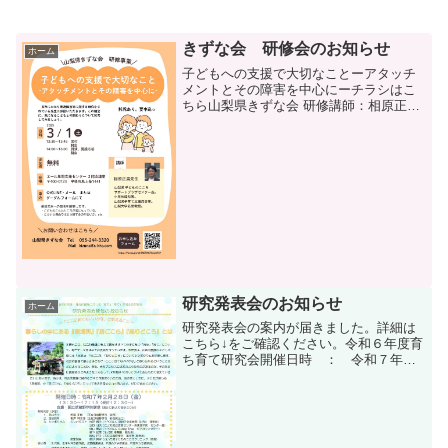
きずな会 研修会のお知らせ
ホーム
子どもへの支援で大切なことーアタッチ
メントとその障害を中心にーチラシはこ
ちら山梨県きずな会 研修講師：相原正男
先生日時：3月1日㈯13時30分 受付開始
14時～16時 講演、質疑応答会場：エー
ル里親支援センター2階会議室申込・問い
合わせ山梨...
研究発表会のお知らせ
ホーム
研究発表会の案内が届きました。詳細は
こちら↓をご確認ください。令和６年度育
ち育て研究会開催日時 ： 令和７年２
月２８日㈮13時30分～17時15分(受付12時
30分)会場 ： 国立武蔵野学院講堂
(東川口駅より徒歩20分)参加費 ：
無...